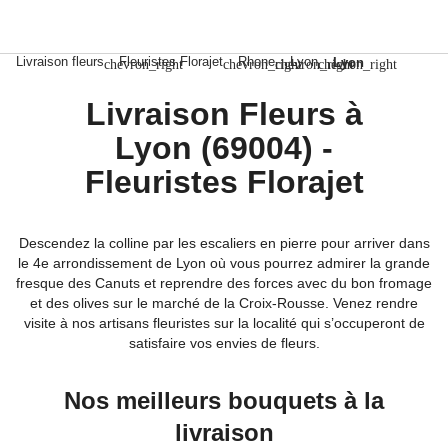
Livraison fleurs
Fleuristes Florajet
Rhone
Lyon
Lyon
chevron_right
chevron_right
chevron_right
chevron_right
Livraison Fleurs à
Lyon (69004) -
Fleuristes Florajet
Descendez la colline par les escaliers en pierre pour arriver dans
le 4e arrondissement de Lyon où vous pourrez admirer la grande
fresque des Canuts et reprendre des forces avec du bon fromage
et des olives sur le marché de la Croix-Rousse. Venez rendre
visite à nos artisans fleuristes sur la localité qui s’occuperont de
satisfaire vos envies de fleurs.
Nos meilleurs bouquets à la
livraison