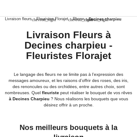
Livraison fleurs
Fleuristes Florajet
Rhone
Decines charpieu
chevron_right
chevron_right
chevron_right
Livraison Fleurs à
Decines charpieu -
Fleuristes Florajet
Le langage des fleurs ne se limite pas à l’expression des
messages amoureux, et les raisons d’offrir des roses, des iris,
des renoncules ou des orchidées, entre autres choix, sont
nombreuses. Quel
fleuriste
peut réaliser le bouquet de vos rêves
à Decines Charpieu
? Nous réalisons les bouquets que vous
désirez offrir à un proche.
Nos meilleurs bouquets à la