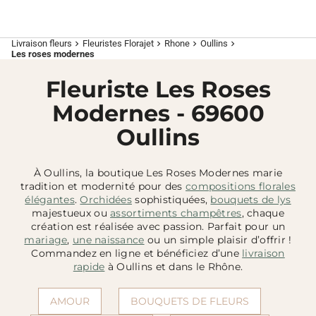
Livraison fleurs
Fleuristes Florajet
Rhone
Oullins
chevron_right
chevron_right
chevron_right
chevron_right
Les roses modernes
Fleuriste Les Roses
Modernes - 69600
Oullins
À Oullins, la boutique Les Roses Modernes marie
tradition et modernité pour des
compositions florales
élégantes
.
Orchidées
sophistiquées,
bouquets de lys
majestueux ou
assortiments champêtres
, chaque
création est réalisée avec passion. Parfait pour un
mariage
,
une naissance
ou un simple plaisir d’offrir !
Commandez en ligne et bénéficiez d’une
livraison
rapide
à Oullins et dans le Rhône.
AMOUR
BOUQUETS DE FLEURS