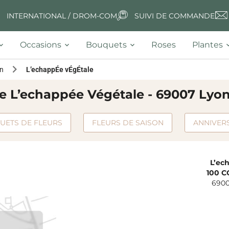
INTERNATIONAL / DROM-COM
SUIVI DE COMMANDE
Occasions
Bouquets
Roses
Plantes
n
L’echappÉe vÉgÉtale
te L’echappée Végétale - 69007 Ly
UETS DE FLEURS
FLEURS DE SAISON
ANNIVER
L’ec
100 
690