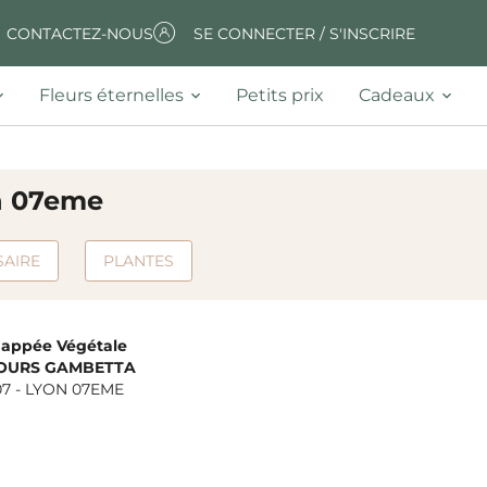
CONTACTEZ-NOUS
SE CONNECTER / S'INSCRIRE
Fleurs éternelles
Petits prix
Cadeaux
on 07eme
SAIRE
PLANTES
happée Végétale
COURS GAMBETTA
07
-
LYON 07EME