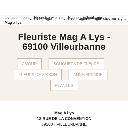
Livraison fleurs
Fleuristes Florajet
Rhone
Villeurbanne
chevron_right
chevron_right
chevron_right
chevron_right
Mag a lys
Fleuriste Mag A Lys -
69100 Villeurbanne
AMOUR
BOUQUETS DE FLEURS
FLEURS DE SAISON
ANNIVERSAIRE
PLANTES
Mag A Lys
18 RUE DE LA CONVENTION
69100
-
VILLEURBANNE