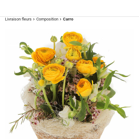
Livraison fleurs
Composition
Carro
chevron_right
chevron_right
Previous