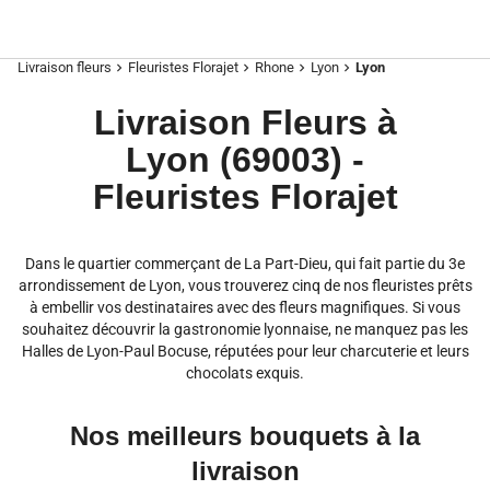
Livraison fleurs
Fleuristes Florajet
Rhone
Lyon
Lyon
chevron_right
chevron_right
chevron_right
chevron_right
Livraison Fleurs à
Lyon (69003) -
Fleuristes Florajet
Dans le quartier commerçant de La Part-Dieu, qui fait partie du 3e
arrondissement de Lyon, vous trouverez cinq de nos fleuristes prêts
à embellir vos destinataires avec des fleurs magnifiques. Si vous
souhaitez découvrir la gastronomie lyonnaise, ne manquez pas les
Halles de Lyon-Paul Bocuse, réputées pour leur charcuterie et leurs
chocolats exquis.
Nos meilleurs bouquets à la
livraison