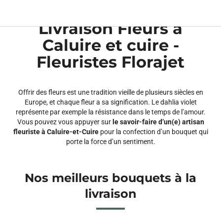
Livraison fleurs
Fleuristes Florajet
Rhone
Caluire et cuire
chevron_right
chevron_right
chevron_right
Livraison Fleurs à
Caluire et cuire -
Fleuristes Florajet
Offrir des fleurs est une tradition vieille de plusieurs siècles en
Europe, et chaque fleur a sa signification. Le dahlia violet
représente par exemple la résistance dans le temps de l’amour.
Vous pouvez vous appuyer sur
le savoir-faire d’un(e) artisan
fleuriste à Caluire-et-Cuire
pour la confection d’un bouquet qui
porte la force d’un sentiment.
Nos meilleurs bouquets à la
livraison