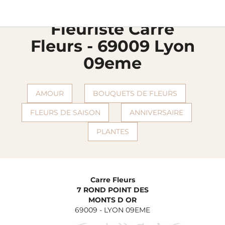
Livraison fleurs
Fleuristes Florajet
Rhone
Lyon
Carre fleurs
chevron_right
chevron_right
chevron_right
chevron_right
Fleuriste Carre
Fleurs - 69009 Lyon
09eme
AMOUR
BOUQUETS DE FLEURS
FLEURS DE SAISON
ANNIVERSAIRE
PLANTES
Carre Fleurs
7 ROND POINT DES
MONTS D OR
69009
-
LYON 09EME