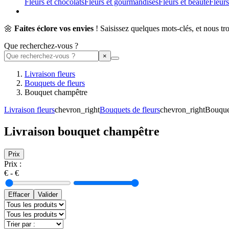
Fleurs et chocolats
Fleurs et gourmandises
Fleurs et beauté
Fleurs
🌼
Faites éclore vos envies
! Saisissez quelques mots-clés, et nous tr
Que recherchez-vous ?
Livraison fleurs
Bouquets de fleurs
Bouquet champêtre
Livraison fleurs
chevron_right
Bouquets de fleurs
chevron_right
Bouque
Livraison bouquet champêtre
Prix
Prix :
€ -
€
Effacer
Valider