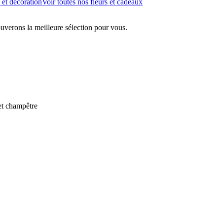
 et décoration
Voir toutes nos fleurs et cadeaux
ouverons la meilleure sélection pour vous.
t champêtre