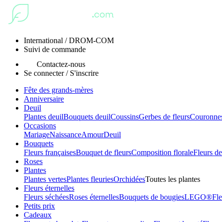
International / DROM-COM
Suivi de commande
Contactez-nous
Se connecter / S'inscrire
Fête des grands-mères
Anniversaire
Deuil
Plantes deuil
Bouquets deuil
Coussins
Gerbes de fleurs
Couronnes
Occasions
Mariage
Naissance
Amour
Deuil
Bouquets
Fleurs françaises
Bouquet de fleurs
Composition florale
Fleurs de
Roses
Plantes
Plantes vertes
Plantes fleuries
Orchidées
Toutes les plantes
Fleurs éternelles
Fleurs séchées
Roses éternelles
Bouquets de bougies
LEGO®
Fle
Petits prix
Cadeaux