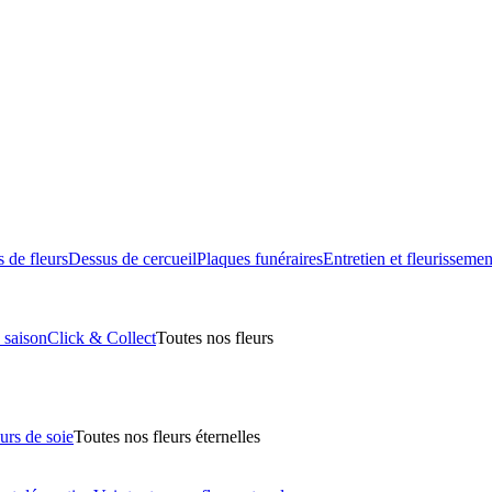
 de fleurs
Dessus de cercueil
Plaques funéraires
Entretien et fleurissemen
 saison
Click & Collect
Toutes nos fleurs
urs de soie
Toutes nos fleurs éternelles