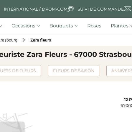
INTERNATIONAL / DROM-COM
SUIVI DE COMMANDE
Occasions
Bouquets
Roses
Plantes
trasbourg
Zara fleurs
euriste Zara Fleurs - 67000 Strasbo
UETS DE FLEURS
FLEURS DE SAISON
ANNIVER
12 
6700