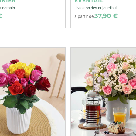
NNIER
EVENTAIL
ès demain
Livraison dès aujourd'hui
€
37,90 €
à partir de