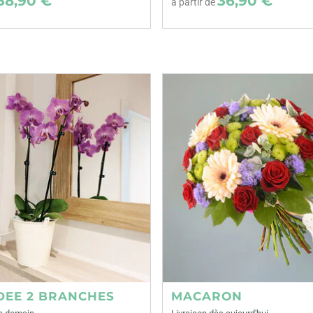
38,90 €
36,90 €
à partir de
DEE 2 BRANCHES
MACARON