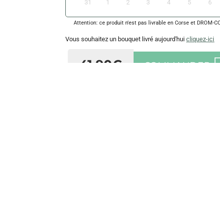
31
1
2
3
4
5
6
Attention: ce produit n'est pas livrable en Corse et DROM-
Vous souhaitez un bouquet livré aujourd'hui
cliquez-ici
41,90€
COMMANDER
Composition
Bouquet de bougies en
forme de fleurs.
Composé de 2 petites
pivoines bordeaux, 2
petites roses bordeaux,