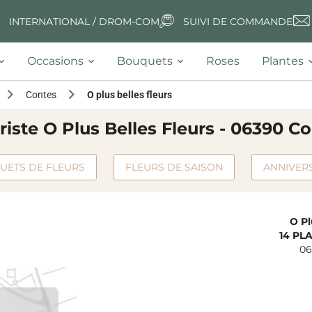
INTERNATIONAL / DROM-COM
SUIVI DE COMMANDE
Occasions
Bouquets
Roses
Plantes
Contes
O plus belles fleurs
riste O Plus Belles Fleurs - 06390 C
UETS DE FLEURS
FLEURS DE SAISON
ANNIVER
O Pl
14 PL
06