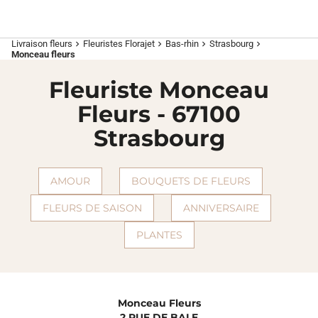
Livraison fleurs
Fleuristes Florajet
Bas-rhin
Strasbourg
chevron_right
chevron_right
chevron_right
chevron_right
Monceau fleurs
Fleuriste Monceau
Fleurs - 67100
Strasbourg
AMOUR
BOUQUETS DE FLEURS
FLEURS DE SAISON
ANNIVERSAIRE
PLANTES
Monceau Fleurs
2 RUE DE BALE