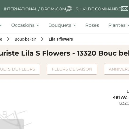
INTERNATIONAL / DROM-COM
SUIVI DE COMMANDE
Occasions
Bouquets
Roses
Plantes
e
Bouc-bel-air
Lila s flowers
uriste Lila S Flowers - 13320 Bouc bel
UETS DE FLEURS
FLEURS DE SAISON
ANNIVER
L
491 AV.
1332