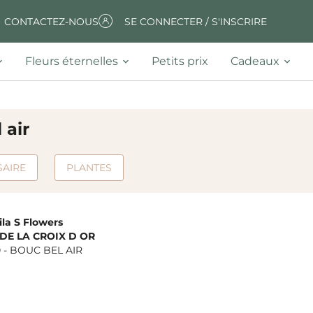
CONTACTEZ-NOUS
SE CONNECTER / S'INSCRIRE
Fleurs éternelles
Petits prix
Cadeaux
 air
SAIRE
PLANTES
ila S Flowers
 DE LA CROIX D OR
0
-
BOUC BEL AIR