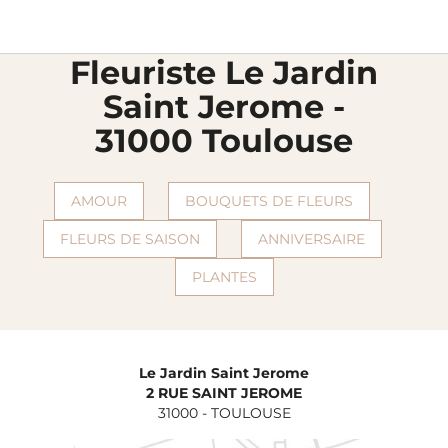
Livraison fleurs
Fleuristes Florajet
Haute-garonne
Toulouse
chevron_right
chevron_right
chevron_right
chevron_right
Le jardin saint jerome
Fleuriste Le Jardin
Saint Jerome -
31000 Toulouse
AMOUR
BOUQUETS DE FLEURS
FLEURS DE SAISON
ANNIVERSAIRE
PLANTES
Le Jardin Saint Jerome
2 RUE SAINT JEROME
31000
-
TOULOUSE