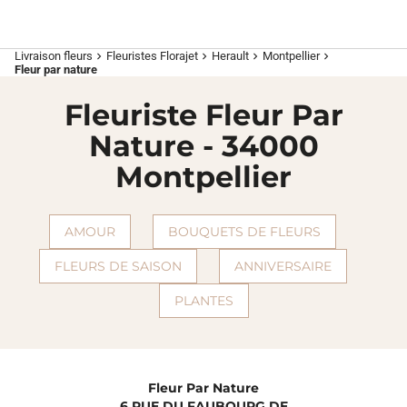
Livraison fleurs
Fleuristes Florajet
Herault
Montpellier
chevron_right
chevron_right
chevron_right
chevron_right
Fleur par nature
Fleuriste Fleur Par
Nature - 34000
Montpellier
AMOUR
BOUQUETS DE FLEURS
FLEURS DE SAISON
ANNIVERSAIRE
PLANTES
Fleur Par Nature
6 RUE DU FAUBOURG DE