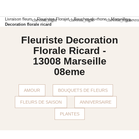
Livraison fleurs
Fleuristes Florajet
Bouches-du-rhone
Marseille
chevron_right
chevron_right
chevron_right
chevro
Decoration florale ricard
Fleuriste Decoration
Florale Ricard -
13008 Marseille
08eme
AMOUR
BOUQUETS DE FLEURS
FLEURS DE SAISON
ANNIVERSAIRE
PLANTES