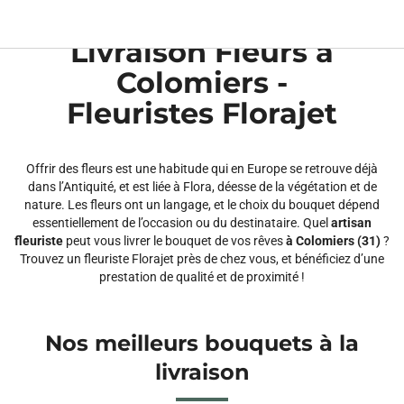
Livraison fleurs
Fleuristes Florajet
Haute-garonne
Colomiers
chevron_right
chevron_right
chevron_right
Livraison Fleurs à
Colomiers -
Fleuristes Florajet
Offrir des fleurs est une habitude qui en Europe se retrouve déjà
dans l’Antiquité, et est liée à Flora, déesse de la végétation et de
nature. Les fleurs ont un langage, et le choix du bouquet dépend
essentiellement de l’occasion ou du destinataire. Quel
artisan
fleuriste
peut vous livrer le bouquet de vos rêves
à Colomiers (31)
?
Trouvez un fleuriste Florajet près de chez vous, et bénéficiez d’une
prestation de qualité et de proximité !
Nos meilleurs bouquets à la
livraison