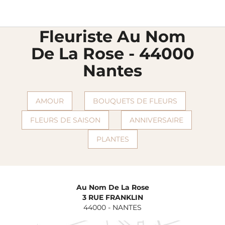
Livraison fleurs
Fleuristes Florajet
Loire-atlantique
Nantes
chevron_right
chevron_right
chevron_right
chevron_right
Au nom de la rose
Fleuriste Au Nom
De La Rose - 44000
Nantes
AMOUR
BOUQUETS DE FLEURS
FLEURS DE SAISON
ANNIVERSAIRE
PLANTES
Au Nom De La Rose
3 RUE FRANKLIN
44000
-
NANTES