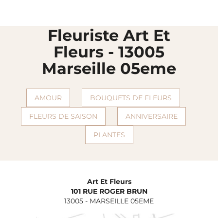
Livraison fleurs
Fleuristes Florajet
Bouches-du-rhone
Marseille
chevron_right
chevron_right
chevron_right
chevron_right
Art et fleurs
Fleuriste Art Et
Fleurs - 13005
Marseille 05eme
AMOUR
BOUQUETS DE FLEURS
FLEURS DE SAISON
ANNIVERSAIRE
PLANTES
Art Et Fleurs
101 RUE ROGER BRUN
13005
-
MARSEILLE 05EME