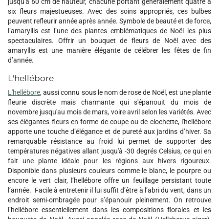
jusqu'à 60 cm de hauteur, chacune portant généralement quatre à
six fleurs majestueuses. Avec des soins appropriés, ces bulbes
peuvent refleurir année après année. Symbole de beauté et de force,
l’amaryllis est l’une des plantes emblématiques de Noël les plus
spectaculaires. Offrir un bouquet de fleurs de Noël avec des
amaryllis est une manière élégante de célébrer les fêtes de fin
d’année.
L'hellébore
L'hellébore
, aussi connu sous le nom de rose de Noël, est une plante
fleurie discrète mais charmante qui s'épanouit du mois de
novembre jusqu'au mois de mars, voire avril selon les variétés. Avec
ses élégantes fleurs en forme de coupe ou de clochette, l'hellébore
apporte une touche d’élégance et de pureté aux jardins d’hiver. Sa
remarquable résistance au froid lui permet de supporter des
températures négatives allant jusqu'à -30 degrés Celsius, ce qui en
fait une plante idéale pour les régions aux hivers rigoureux.
Disponible dans plusieurs couleurs comme le blanc, le pourpre ou
encore le vert clair, l’hellébore offre un feuillage persistant toute
l’année. Facile à entretenir il lui suffit d’être à l’abri du vent, dans un
endroit semi-ombragée pour s’épanouir pleinement. On retrouve
l’hellébore essentiellement dans les compositions florales et les