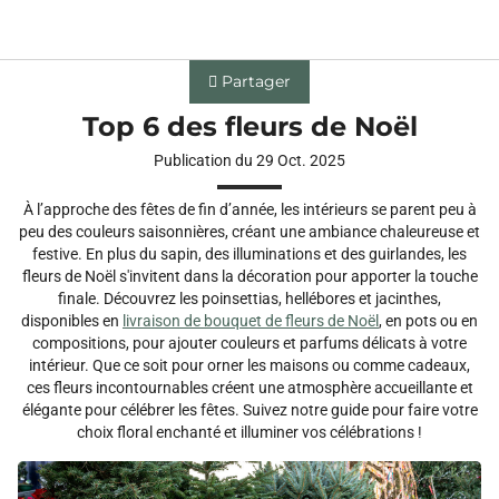
Livraison fleurs
Blog
Les fêtes à fleurs
chevron_right
chevron_right
chevron_right
Top 6 des fleurs de Noël - Florajet
Partager
Top 6 des fleurs de Noël
Publication du 29 Oct. 2025
À l’approche des fêtes de fin d’année, les intérieurs se parent peu à
peu des couleurs saisonnières, créant une ambiance chaleureuse et
festive. En plus du sapin, des illuminations et des guirlandes, les
fleurs de Noël s'invitent dans la décoration pour apporter la touche
finale. Découvrez les poinsettias, hellébores et jacinthes,
disponibles en
livraison de bouquet de fleurs de Noël
, en pots ou en
compositions, pour ajouter couleurs et parfums délicats à votre
intérieur. Que ce soit pour orner les maisons ou comme cadeaux,
ces fleurs incontournables créent une atmosphère accueillante et
élégante pour célébrer les fêtes. Suivez notre guide pour faire votre
choix floral enchanté et illuminer vos célébrations !