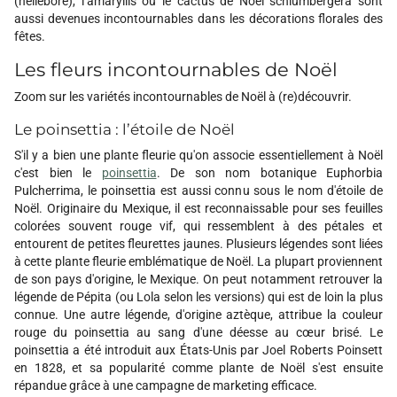
(hellébore), l’amaryllis ou le cactus de Noël schlumbergera sont
aussi devenues incontournables dans les décorations florales des
fêtes.
Les fleurs incontournables de Noël
Zoom sur les variétés incontournables de Noël à (re)découvrir.
Le poinsettia : l’étoile de Noël
S'il y a bien une plante fleurie qu'on associe essentiellement à Noël
c'est bien le
poinsettia
. De son nom botanique Euphorbia
Pulcherrima, le poinsettia est aussi connu sous le nom d'étoile de
Noël. Originaire du Mexique, il est reconnaissable pour ses feuilles
colorées souvent rouge vif, qui ressemblent à des pétales et
entourent de petites fleurettes jaunes. Plusieurs légendes sont liées
à cette plante fleurie emblématique de Noël. La plupart proviennent
de son pays d'origine, le Mexique. On peut notamment retrouver la
légende de Pépita (ou Lola selon les versions) qui est de loin la plus
connue. Une autre légende, d'origine aztèque, attribue la couleur
rouge du poinsettia au sang d'une déesse au cœur brisé. Le
poinsettia a été introduit aux États-Unis par Joel Roberts Poinsett
en 1828, et sa popularité comme plante de Noël s'est ensuite
répandue grâce à une campagne de marketing efficace.