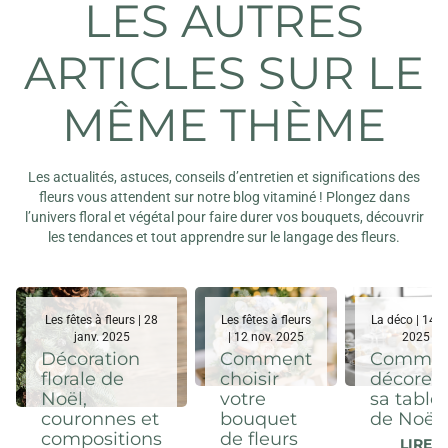
LES AUTRES
ARTICLES SUR LE
MÊME THÈME
Les actualités, astuces, conseils d’entretien et significations des
fleurs vous attendent sur notre blog vitaminé ! Plongez dans
l’univers floral et végétal pour faire durer vos bouquets, découvrir
les tendances et tout apprendre sur le langage des fleurs.
Les fêtes à fleurs | 28
Les fêtes à fleurs
La déco | 14 n
janv. 2025
| 12 nov. 2025
2025
Décoration
Comment
Comme
florale de
choisir
décorer
Noël,
votre
sa table
couronnes et
bouquet
de Noël 
compositions
de fleurs
LIRE