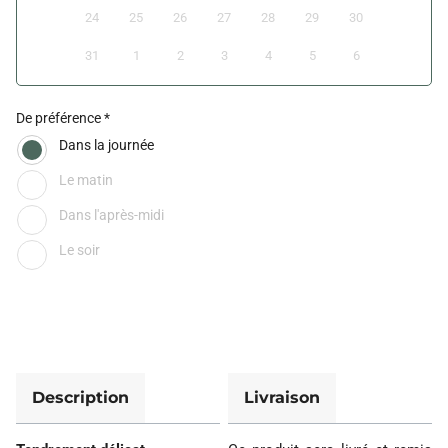
24
25
26
27
28
29
30
31
1
2
3
4
5
6
De préférence
Dans la journée
Le matin
Dans l'après-midi
Le soir
Description
Livraison