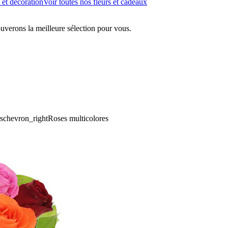
 et décoration
Voir toutes nos fleurs et cadeaux
ouverons la meilleure sélection pour vous.
s
chevron_right
Roses multicolores