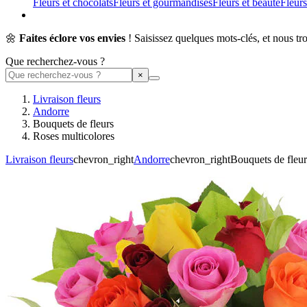
Fleurs et chocolats
Fleurs et gourmandises
Fleurs et beauté
Fleurs
🌼
Faites éclore vos envies
! Saisissez quelques mots-clés, et nous tr
Que recherchez-vous ?
Livraison fleurs
Andorre
Bouquets de fleurs
Roses multicolores
Livraison fleurs
chevron_right
Andorre
chevron_right
Bouquets de fleur