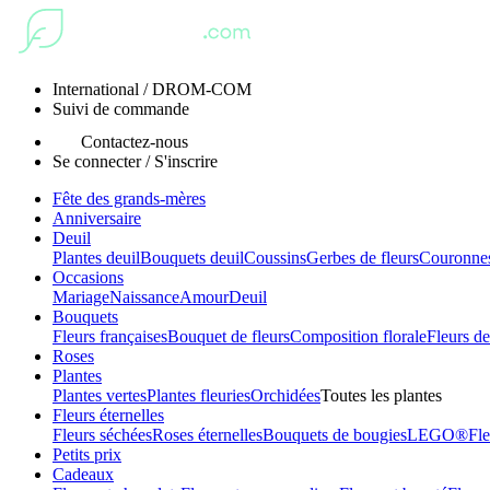
International / DROM-COM
Suivi de commande
Contactez-nous
Se connecter / S'inscrire
Fête des grands-mères
Anniversaire
Deuil
Plantes deuil
Bouquets deuil
Coussins
Gerbes de fleurs
Couronnes
Occasions
Mariage
Naissance
Amour
Deuil
Bouquets
Fleurs françaises
Bouquet de fleurs
Composition florale
Fleurs de
Roses
Plantes
Plantes vertes
Plantes fleuries
Orchidées
Toutes les plantes
Fleurs éternelles
Fleurs séchées
Roses éternelles
Bouquets de bougies
LEGO®
Fle
Petits prix
Cadeaux