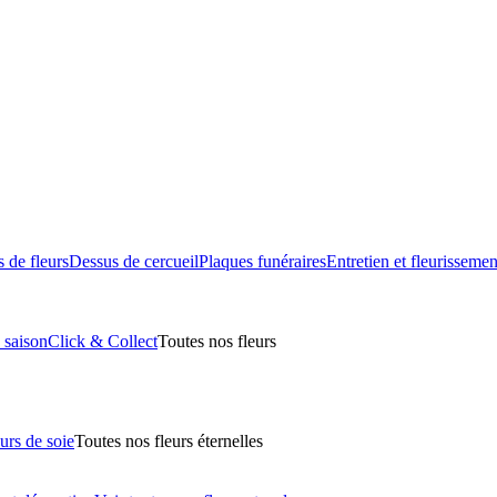
 de fleurs
Dessus de cercueil
Plaques funéraires
Entretien et fleurissemen
 saison
Click & Collect
Toutes nos fleurs
urs de soie
Toutes nos fleurs éternelles