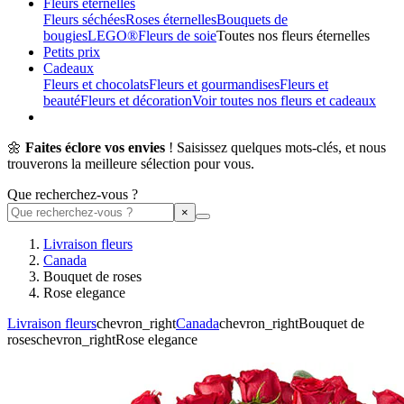
Fleurs éternelles
Fleurs séchées
Roses éternelles
Bouquets de
bougies
LEGO®
Fleurs de soie
Toutes nos fleurs éternelles
Petits prix
Cadeaux
Fleurs et chocolats
Fleurs et gourmandises
Fleurs et
beauté
Fleurs et décoration
Voir toutes nos fleurs et cadeaux
🌼
Faites éclore vos envies
! Saisissez quelques mots-clés, et nous
trouverons la meilleure sélection pour vous.
Que recherchez-vous ?
Livraison fleurs
Canada
Bouquet de roses
Rose elegance
Livraison fleurs
chevron_right
Canada
chevron_right
Bouquet de
roses
chevron_right
Rose elegance