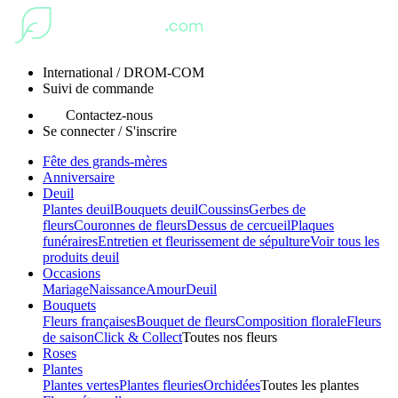
International / DROM-COM
Suivi de commande
Contactez-nous
Se connecter / S'inscrire
Fête des grands-mères
Anniversaire
Deuil
Plantes deuil
Bouquets deuil
Coussins
Gerbes de
fleurs
Couronnes de fleurs
Dessus de cercueil
Plaques
funéraires
Entretien et fleurissement de sépulture
Voir tous les
produits deuil
Occasions
Mariage
Naissance
Amour
Deuil
Bouquets
Fleurs françaises
Bouquet de fleurs
Composition florale
Fleurs
de saison
Click & Collect
Toutes nos fleurs
Roses
Plantes
Plantes vertes
Plantes fleuries
Orchidées
Toutes les plantes