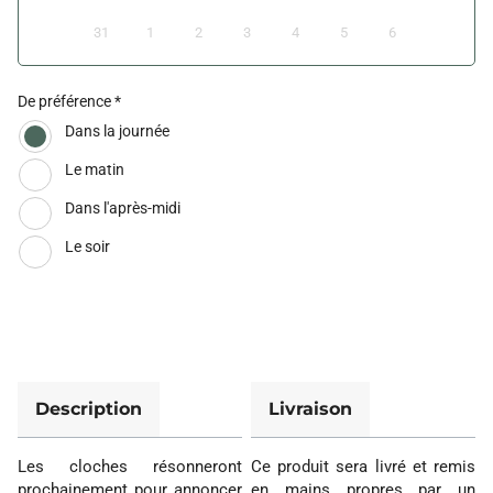
31
1
2
3
4
5
6
De préférence
Dans la journée
Le matin
Dans l'après-midi
Le soir
Description
Livraison
Les cloches résonneront
Ce produit sera livré et remis
prochainement pour annoncer
en mains propres par un