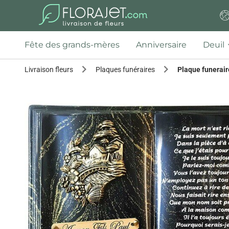
Fête des grands-mères
Anniversaire
Deuil
Livraison fleurs
Plaques funéraires
Plaque funerair
Previous