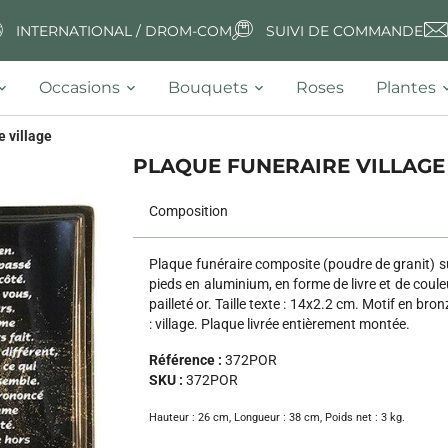
INTERNATIONAL / DROM-COM
SUIVI DE COMMANDE
Occasions
Bouquets
Roses
Plantes
e village
PLAQUE FUNERAIRE VILLAGE
Composition
Plaque funéraire composite (poudre de granit) s
pieds en aluminium, en forme de livre et de coule
pailleté or. Taille texte : 14x2.2 cm. Motif en bron
: village. Plaque livrée entièrement montée.
Référence :
372POR
SKU :
372POR
Hauteur :
26 cm
,
Longueur :
38 cm
,
Poids net :
3 kg
.
Next