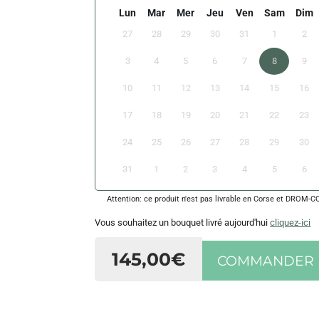
Lun
Mar
Mer
Jeu
Ven
Sam
Dim
27
28
29
30
31
1
2
3
4
5
6
7
8
9
10
11
12
13
14
15
16
17
18
19
20
21
22
23
24
25
26
27
28
29
30
31
1
2
3
4
5
6
Attention: ce produit n'est pas livrable en Corse et DROM-
Vous souhaitez un bouquet livré aujourd'hui
cliquez-ici
145,00€
COMMANDER