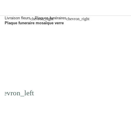
Livraison fleurs
Plaques funéraires
Plaque funeraire mosaïque verre
chevron_right
chevron_right
Previous