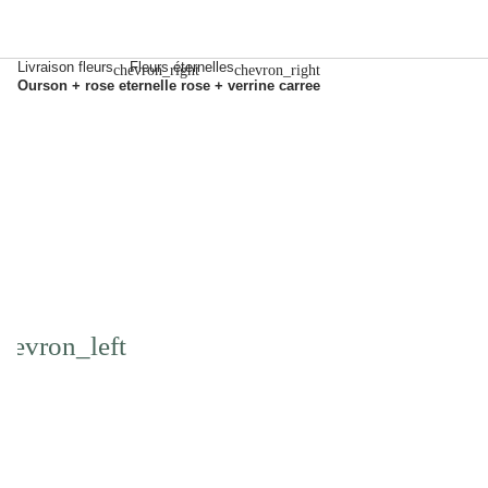
Livraison fleurs
Fleurs éternelles
chevron_right
chevron_right
Ourson + rose eternelle rose + verrine carree
Previous