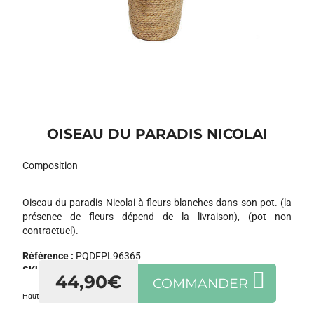
OISEAU DU PARADIS NICOLAI
Composition
Oiseau du paradis Nicolai à fleurs blanches dans son pot. (la
présence de fleurs dépend de la livraison), (pot non
contractuel).
Référence :
PQDFPL96365
SKU :
PQDFPL96365
44,90€
COMMANDER
Hauteur :
100cm
,
Diamètre du pot :
21cm
.