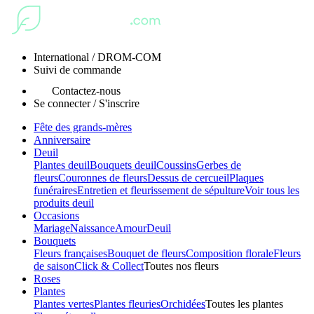
International / DROM-COM
Suivi de commande
Contactez-nous
Se connecter / S'inscrire
Fête des grands-mères
Anniversaire
Deuil
Plantes deuil
Bouquets deuil
Coussins
Gerbes de
fleurs
Couronnes de fleurs
Dessus de cercueil
Plaques
funéraires
Entretien et fleurissement de sépulture
Voir tous les
produits deuil
Occasions
Mariage
Naissance
Amour
Deuil
Bouquets
Fleurs françaises
Bouquet de fleurs
Composition florale
Fleurs
de saison
Click & Collect
Toutes nos fleurs
Roses
Plantes
Plantes vertes
Plantes fleuries
Orchidées
Toutes les plantes