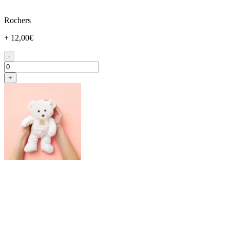
Rochers
+ 12,00€
-
+