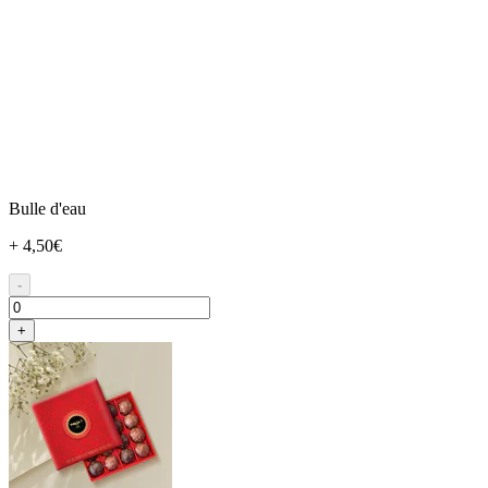
Bulle d'eau
+ 4,50€
-
+