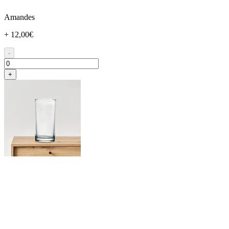
Amandes
+ 12,00€
-
+