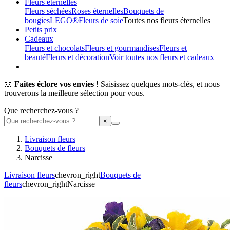
Fleurs éternelles
Fleurs séchées
Roses éternelles
Bouquets de
bougies
LEGO®
Fleurs de soie
Toutes nos fleurs éternelles
Petits prix
Cadeaux
Fleurs et chocolats
Fleurs et gourmandises
Fleurs et
beauté
Fleurs et décoration
Voir toutes nos fleurs et cadeaux
🌼
Faites éclore vos envies
! Saisissez quelques mots-clés, et nous
trouverons la meilleure sélection pour vous.
Que recherchez-vous ?
Livraison fleurs
Bouquets de fleurs
Narcisse
Livraison fleurs
chevron_right
Bouquets de
fleurs
chevron_right
Narcisse