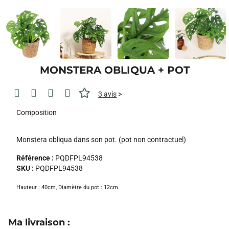
MONSTERA OBLIQUA + POT
3 avis
>
Composition
Monstera obliqua dans son pot. (pot non contractuel)
Référence :
PQDFPL94538
SKU :
PQDFPL94538
Hauteur :
40cm
,
Diamètre du pot :
12cm
.
Ma livraison
: