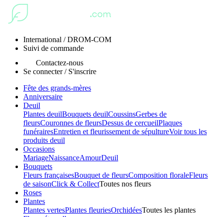
International / DROM-COM
Suivi de commande
Contactez-nous
Se connecter / S'inscrire
Fête des grands-mères
Anniversaire
Deuil
Plantes deuil
Bouquets deuil
Coussins
Gerbes de
fleurs
Couronnes de fleurs
Dessus de cercueil
Plaques
funéraires
Entretien et fleurissement de sépulture
Voir tous les
produits deuil
Occasions
Mariage
Naissance
Amour
Deuil
Bouquets
Fleurs françaises
Bouquet de fleurs
Composition florale
Fleurs
de saison
Click & Collect
Toutes nos fleurs
Roses
Plantes
Plantes vertes
Plantes fleuries
Orchidées
Toutes les plantes