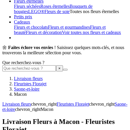
Fleurs éternelles
Fleurs séchées
Roses éternelles
Bouquets de
bougies
LEGO®
Fleurs de soie
Toutes nos fleurs éternelles
Petits prix
Cadeaux
Fleurs et chocolats
Fleurs et gourmandises
Fleurs et
beauté
Fleurs et décoration
Voir toutes nos fleurs et cadeaux
🌼
Faites éclore vos envies
! Saisissez quelques mots-clés, et nous
trouverons la meilleure sélection pour vous.
Que recherchez-vous ?
Livraison fleurs
Fleuristes Florajet
Saone-et-loire
Macon
Livraison fleurs
chevron_right
Fleuristes Florajet
chevron_right
Saone-
et-loire
chevron_right
Macon
Livraison Fleurs à Macon - Fleuristes
Florajet