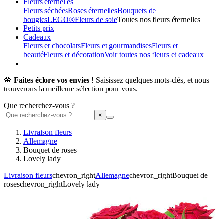
Fleurs éternelles
Fleurs séchées
Roses éternelles
Bouquets de
bougies
LEGO®
Fleurs de soie
Toutes nos fleurs éternelles
Petits prix
Cadeaux
Fleurs et chocolats
Fleurs et gourmandises
Fleurs et
beauté
Fleurs et décoration
Voir toutes nos fleurs et cadeaux
🌼
Faites éclore vos envies
! Saisissez quelques mots-clés, et nous
trouverons la meilleure sélection pour vous.
Que recherchez-vous ?
Livraison fleurs
Allemagne
Bouquet de roses
Lovely lady
Livraison fleurs
chevron_right
Allemagne
chevron_right
Bouquet de
roses
chevron_right
Lovely lady