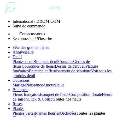
International / DROM-COM
Suivi de commande
Contactez-nous
Se connecter / S'inscrire
Fête des grands-mères
Anniversaire
Deuil
Plantes deuil
Bouquets deuil
Coussins
Gerbes de
fleurs
Couronnes de fleurs
Dessus de cercueil
Plaques
funéraires
Entretien et fleurissement de sépulture
Voir tous les
produits deuil
Occasions
Mariage
Naissance
Amour
Deuil
Bouquets
Fleurs françaises
Bouquet de fleurs
Composition florale
Fleurs
de saison
Click & Collect
Toutes nos fleurs
Roses
Plantes
Plantes vertes
Plantes fleuries
Orchidées
Toutes les plantes