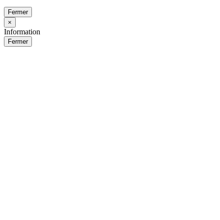
Fermer
×
Information
Fermer