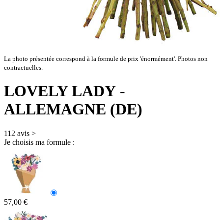
La photo présentée correspond à la formule de prix 'énormément'. Photos non
contractuelles.
LOVELY LADY
-
ALLEMAGNE (DE)
112 avis
>
Je choisis ma formule :
57,00 €