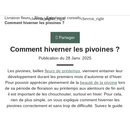
Livraison fleurs
Blog
Entretien et conseils
chevron_right
chevron_right
chevron_right
Comment hiverner les pivoines ?
Partager
Comment hiverner les pivoines ?
Publication du 28 Janv. 2025
Les pivoines, belles
fleurs de printemps
, viennent entamer leur
développement durant les premiers mois d’automne et d’hiver.
Pour pouvoir apprécier pleinement de la
beauté de la pivoine
lors
de sa période de floraison au printemps aux alentours de fin avril,
il est important de les chouchouter, surtout en hiver. Pour cela,
rien de plus simple, on vous explique comment hiverner les
pivoines correctement et sans trop de difficulté. Suivez le guide.