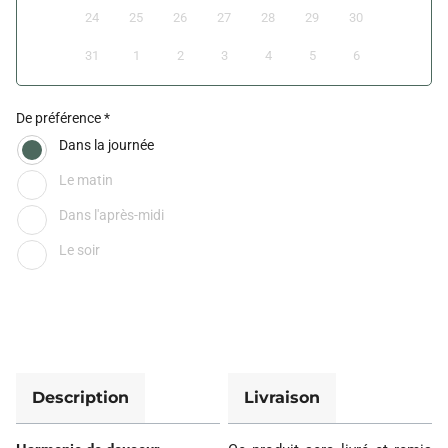
24
25
26
27
28
29
30
31
1
2
3
4
5
6
De préférence
Dans la journée
Le matin
Dans l'après-midi
Le soir
Description
Livraison