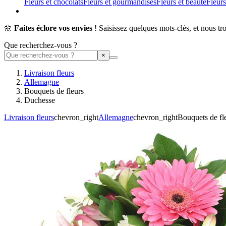
Fleurs et chocolats
Fleurs et gourmandises
Fleurs et beauté
Fleurs
🌼
Faites éclore vos envies
! Saisissez quelques mots-clés, et nous tr
Que recherchez-vous ?
Livraison fleurs
Allemagne
Bouquets de fleurs
Duchesse
Livraison fleurs
chevron_right
Allemagne
chevron_right
Bouquets de fl