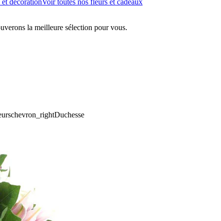
 et décoration
Voir toutes nos fleurs et cadeaux
ouverons la meilleure sélection pour vous.
eurs
chevron_right
Duchesse