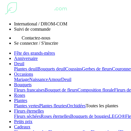
International / DROM-COM
Suivi de commande
Contactez-nous
Se connecter / S'inscrire
Fête des grands-mères
Anniversaire
Deuil
Plantes deuil
Bouquets deuil
Coussins
Gerbes de fleurs
Couronnes
Occasions
Mariage
Naissance
Amour
Deuil
Bouquets
Fleurs françaises
Bouquet de fleurs
Composition florale
Fleurs de
Roses
Plantes
Plantes vertes
Plantes fleuries
Orchidées
Toutes les plantes
Fleurs éternelles
Fleurs séchées
Roses éternelles
Bouquets de bougies
LEGO®
Fle
Petits prix
Cadeaux