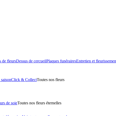
 de fleurs
Dessus de cercueil
Plaques funéraires
Entretien et fleurissemen
 saison
Click & Collect
Toutes nos fleurs
urs de soie
Toutes nos fleurs éternelles