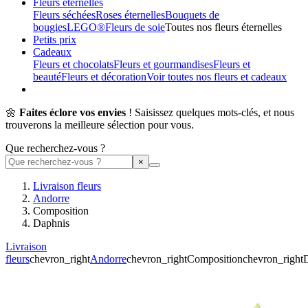
Fleurs éternelles
Fleurs séchées
Roses éternelles
Bouquets de
bougies
LEGO®
Fleurs de soie
Toutes nos fleurs éternelles
Petits prix
Cadeaux
Fleurs et chocolats
Fleurs et gourmandises
Fleurs et
beauté
Fleurs et décoration
Voir toutes nos fleurs et cadeaux
🌼
Faites éclore vos envies
! Saisissez quelques mots-clés, et nous
trouverons la meilleure sélection pour vous.
Que recherchez-vous ?
Livraison fleurs
Andorre
Composition
Daphnis
Livraison
fleurs
chevron_right
Andorre
chevron_right
Composition
chevron_right