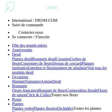
International / DROM-COM
Suivi de commande
Contactez-nous
Se connecter / S'inscrire
Fête des grands-mères
Anniversaire
Deuil
Plantes deuil
Bouquets deuil
Coussins
Gerbes de
fleurs
Couronnes de fleurs
Dessus de cercueil
Plaques
funéraires
Entretien et fleurissement de sépulture
Voir tous les
produits deuil
Occasions
Mariage
Naissance
Amour
Deuil
Bouquets
Fleurs françaises
Bouquet de fleurs
Composition florale
Fleurs
de saison
Click & Collect
Toutes nos fleurs
Roses
Plantes
Plantes vertes
Plantes fleuries
Orchidées
Toutes les plantes