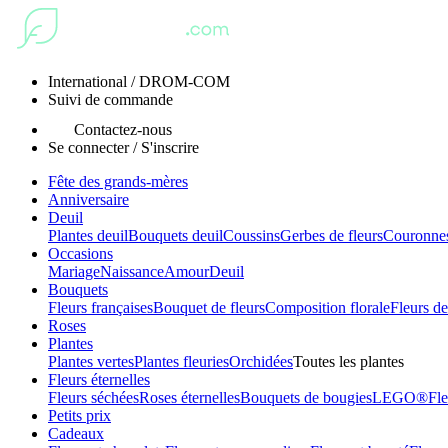
International / DROM-COM
Suivi de commande
Contactez-nous
Se connecter / S'inscrire
Fête des grands-mères
Anniversaire
Deuil
Plantes deuil
Bouquets deuil
Coussins
Gerbes de fleurs
Couronnes
Occasions
Mariage
Naissance
Amour
Deuil
Bouquets
Fleurs françaises
Bouquet de fleurs
Composition florale
Fleurs de
Roses
Plantes
Plantes vertes
Plantes fleuries
Orchidées
Toutes les plantes
Fleurs éternelles
Fleurs séchées
Roses éternelles
Bouquets de bougies
LEGO®
Fle
Petits prix
Cadeaux