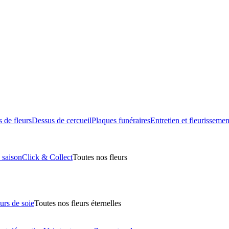
 de fleurs
Dessus de cercueil
Plaques funéraires
Entretien et fleurissemen
 saison
Click & Collect
Toutes nos fleurs
urs de soie
Toutes nos fleurs éternelles