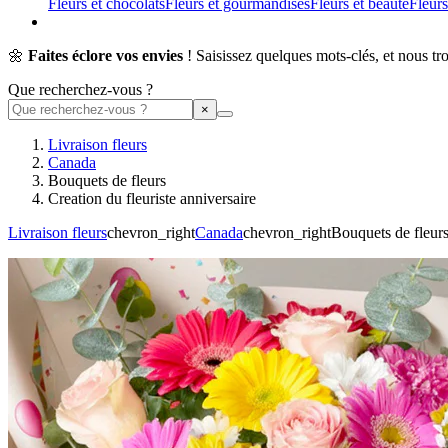
Fleurs et chocolats
Fleurs et gourmandises
Fleurs et beauté
Fleurs
🌼
Faites éclore vos envies
! Saisissez quelques mots-clés, et nous tr
Que recherchez-vous ?
Livraison fleurs
Canada
Bouquets de fleurs
Creation du fleuriste anniversaire
Livraison fleurs
chevron_right
Canada
chevron_right
Bouquets de fleur