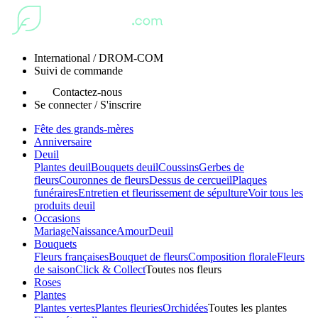
International / DROM-COM
Suivi de commande
Contactez-nous
Se connecter / S'inscrire
Fête des grands-mères
Anniversaire
Deuil
Plantes deuil
Bouquets deuil
Coussins
Gerbes de
fleurs
Couronnes de fleurs
Dessus de cercueil
Plaques
funéraires
Entretien et fleurissement de sépulture
Voir tous les
produits deuil
Occasions
Mariage
Naissance
Amour
Deuil
Bouquets
Fleurs françaises
Bouquet de fleurs
Composition florale
Fleurs
de saison
Click & Collect
Toutes nos fleurs
Roses
Plantes
Plantes vertes
Plantes fleuries
Orchidées
Toutes les plantes