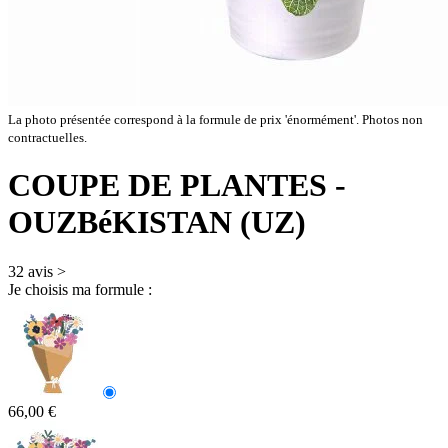
La photo présentée correspond à la formule de prix 'énormément'. Photos non
contractuelles.
COUPE DE PLANTES
-
OUZBéKISTAN (UZ)
32 avis
>
Je choisis ma formule :
66,00 €