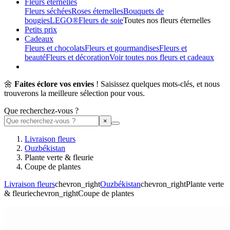
Fleurs éternelles
Fleurs séchées
Roses éternelles
Bouquets de
bougies
LEGO®
Fleurs de soie
Toutes nos fleurs éternelles
Petits prix
Cadeaux
Fleurs et chocolats
Fleurs et gourmandises
Fleurs et
beauté
Fleurs et décoration
Voir toutes nos fleurs et cadeaux
🌼
Faites éclore vos envies
! Saisissez quelques mots-clés, et nous
trouverons la meilleure sélection pour vous.
Que recherchez-vous ?
Livraison fleurs
Ouzbékistan
Plante verte & fleurie
Coupe de plantes
Livraison fleurs
chevron_right
Ouzbékistan
chevron_right
Plante verte
& fleurie
chevron_right
Coupe de plantes