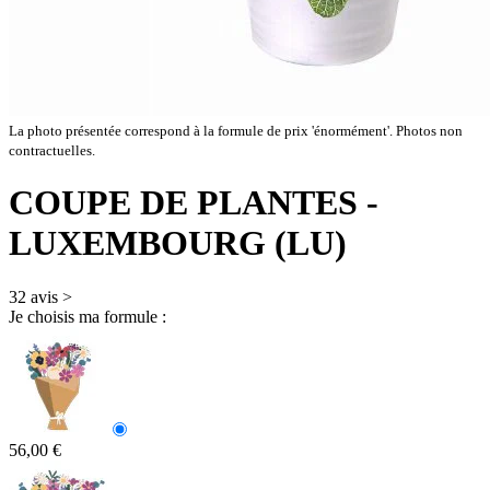
La photo présentée correspond à la formule de prix 'énormément'. Photos non
contractuelles.
COUPE DE PLANTES
-
LUXEMBOURG (LU)
32 avis
>
Je choisis ma formule :
56,00 €