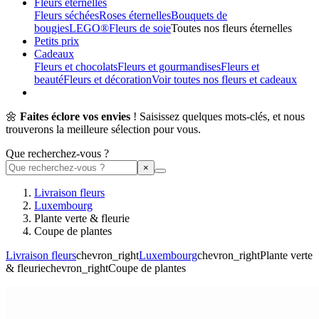
Fleurs éternelles
Fleurs séchées
Roses éternelles
Bouquets de
bougies
LEGO®
Fleurs de soie
Toutes nos fleurs éternelles
Petits prix
Cadeaux
Fleurs et chocolats
Fleurs et gourmandises
Fleurs et
beauté
Fleurs et décoration
Voir toutes nos fleurs et cadeaux
🌼
Faites éclore vos envies
! Saisissez quelques mots-clés, et nous
trouverons la meilleure sélection pour vous.
Que recherchez-vous ?
Livraison fleurs
Luxembourg
Plante verte & fleurie
Coupe de plantes
Livraison fleurs
chevron_right
Luxembourg
chevron_right
Plante verte
& fleurie
chevron_right
Coupe de plantes