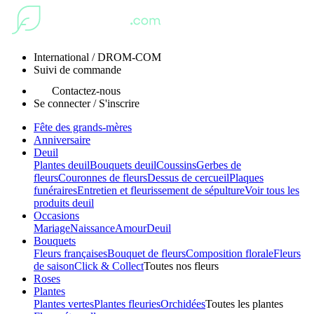
International / DROM-COM
Suivi de commande
Contactez-nous
Se connecter / S'inscrire
Fête des grands-mères
Anniversaire
Deuil
Plantes deuil
Bouquets deuil
Coussins
Gerbes de
fleurs
Couronnes de fleurs
Dessus de cercueil
Plaques
funéraires
Entretien et fleurissement de sépulture
Voir tous les
produits deuil
Occasions
Mariage
Naissance
Amour
Deuil
Bouquets
Fleurs françaises
Bouquet de fleurs
Composition florale
Fleurs
de saison
Click & Collect
Toutes nos fleurs
Roses
Plantes
Plantes vertes
Plantes fleuries
Orchidées
Toutes les plantes