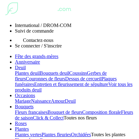
International / DROM-COM
Suivi de commande
Contactez-nous
Se connecter / S'inscrire
Fête des grands-mères
Anniversaire
Deuil
Plantes deuil
Bouquets deuil
Coussins
Gerbes de
fleurs
Couronnes de fleurs
Dessus de cercueil
Plaques
funéraires
Entretien et fleurissement de sépulture
Voir tous les
produits deuil
Occasions
Mariage
Naissance
Amour
Deuil
Bouquets
Fleurs françaises
Bouquet de fleurs
Composition florale
Fleurs
de saison
Click & Collect
Toutes nos fleurs
Roses
Plantes
Plantes vertes
Plantes fleuries
Orchidées
Toutes les plantes