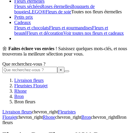
Fleurs éternelles
Fleurs séchées
Roses éternelles
Bouquets de
bougies
LEGO®
Fleurs de soie
Toutes nos fleurs éternelles
Petits prix
Cadeaux
Fleurs et chocolats
Fleurs et gourmandises
Fleurs et
beauté
Fleurs et décoration
Voir toutes nos fleurs et cadeaux
🌼
Faites éclore vos envies
! Saisissez quelques mots-clés, et nous
trouverons la meilleure sélection pour vous.
Que recherchez-vous ?
Livraison fleurs
Fleuristes Florajet
Rhone
Bron
Bron fleurs
Livraison fleurs
chevron_right
Fleuristes
Florajet
chevron_right
Rhone
chevron_right
Bron
chevron_right
Bron
fleurs