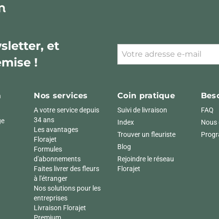
letter, et
emise !
à
Nos services
Coin pratique
Beso
A votre service depuis
Suivi de livraison
FAQ
34 ans
ge
Index
Nous 
Les avantages
Trouver un fleuriste
Progr
Florajet
Blog
Formules
d'abonnements
Rejoindre le réseau
Faites livrer des fleurs
Florajet
à l'étranger
Nos solutions pour les
entreprises
Livraison Florajet
Premium