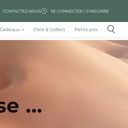
CONTACTEZ-NOUS
SE CONNECTER / S'INSCRIRE
Cadeaux
Click & Collect
Petits prix
e ...