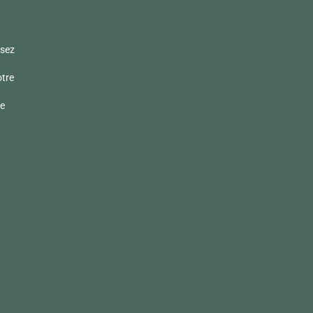
sez
otre
de