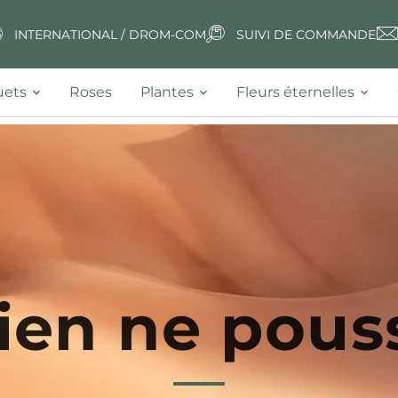
INTERNATIONAL / DROM-COM
SUIVI DE COMMANDE
ets
Roses
Plantes
Fleurs éternelles
rien ne pouss