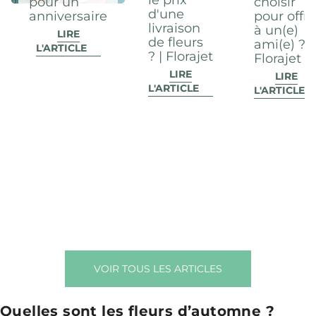
le prix
pour un
choisir
d'une
anniversaire
pour offri
livraison
à un(e)
LIRE
de fleurs
ami(e) ? |
L'ARTICLE
? | Florajet
Florajet
LIRE
LIRE
L'ARTICLE
L'ARTICLE
VOIR TOUS LES ARTICLES
Quelles sont les fleurs d’automne ?