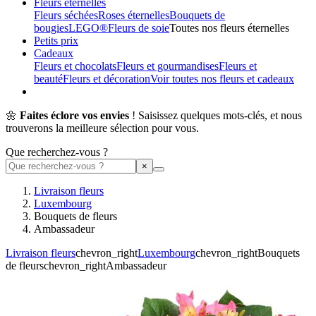
Fleurs éternelles
Fleurs séchées
Roses éternelles
Bouquets de
bougies
LEGO®
Fleurs de soie
Toutes nos fleurs éternelles
Petits prix
Cadeaux
Fleurs et chocolats
Fleurs et gourmandises
Fleurs et
beauté
Fleurs et décoration
Voir toutes nos fleurs et cadeaux
🌼
Faites éclore vos envies
! Saisissez quelques mots-clés, et nous
trouverons la meilleure sélection pour vous.
Que recherchez-vous ?
Livraison fleurs
Luxembourg
Bouquets de fleurs
Ambassadeur
Livraison fleurs
chevron_right
Luxembourg
chevron_right
Bouquets
de fleurs
chevron_right
Ambassadeur