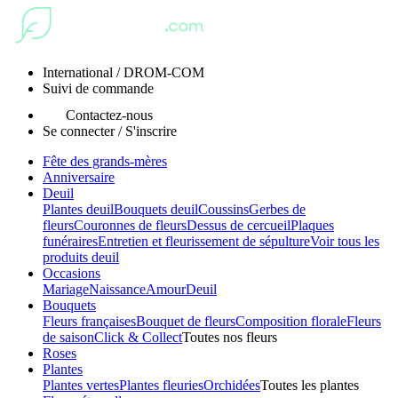
International / DROM-COM
Suivi de commande
Contactez-nous
Se connecter / S'inscrire
Fête des grands-mères
Anniversaire
Deuil
Plantes deuil
Bouquets deuil
Coussins
Gerbes de
fleurs
Couronnes de fleurs
Dessus de cercueil
Plaques
funéraires
Entretien et fleurissement de sépulture
Voir tous les
produits deuil
Occasions
Mariage
Naissance
Amour
Deuil
Bouquets
Fleurs françaises
Bouquet de fleurs
Composition florale
Fleurs
de saison
Click & Collect
Toutes nos fleurs
Roses
Plantes
Plantes vertes
Plantes fleuries
Orchidées
Toutes les plantes