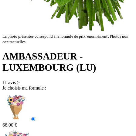
La photo présentée correspond à la formule de prix 'énormément'. Photos non
contractuelles.
AMBASSADEUR
-
LUXEMBOURG (LU)
11 avis
>
Je choisis ma formule :
66,00 €